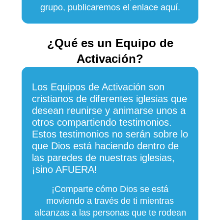
grupo, publicaremos el enlace aquí.
¿Qué es un Equipo de
Activación?
Los Equipos de Activación son
cristianos de diferentes iglesias que
desean reunirse y animarse unos a
otros compartiendo testimonios.
Estos testimonios no serán sobre lo
que Dios está haciendo dentro de
las paredes de nuestras iglesias,
¡sino AFUERA!
¡Comparte cómo Dios se está
moviendo a través de ti mientras
alcanzas a las personas que te rodean