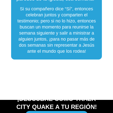
Si su compañero dice “Sí”, entonces
celebran juntos y comparten el
testimonio; pero si no lo hizo, entonces
buscan un momento para reunirse la
semana siguiente y salir a ministrar a
alguien juntos, ¡para no pasar más de
dos semanas sin representar a Jesús
ante el mundo que los rodea!
¡DESCUBRE CÓMO TRAER
CITY QUAKE A TU REGIÓN!