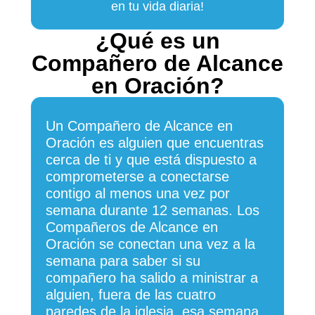
en tu vida diaria!
¿Qué es un
Compañero de Alcance
en Oración?
Un Compañero de Alcance en
Oración es alguien que encuentras
cerca de ti y que está dispuesto a
comprometerse a conectarse
contigo al menos una vez por
semana durante 12 semanas. Los
Compañeros de Alcance en
Oración se conectan una vez a la
semana para saber si su
compañero ha salido a ministrar a
alguien, fuera de las cuatro
paredes de la iglesia, esa semana.