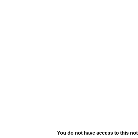
INICIO
SOBRE NOSOTROS
EVENTOS
EQUIPO
BEFO
You do not have access to this not