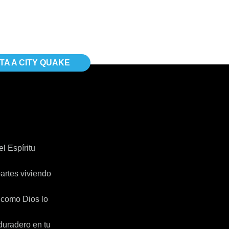
ITA A CITY QUAKE
l Espíritu
artes viviendo
l como Dios lo
duradero en tu