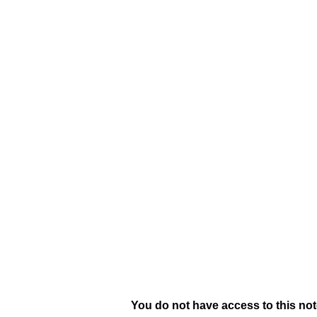
INICIO
SOBRE NOSOTROS
EVENTOS
EQUIPO
I
You do not have access to this not