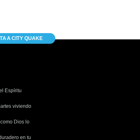
ITA A CITY QUAKE
l Espíritu
artes viviendo
l como Dios lo
duradero en tu